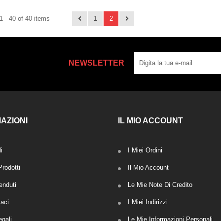
 - 40 of 40 items
1
2
NEWSLETTER
AZIONI
IL MIO ACCOUNT
i
I Miei Ordini
rodotti
Il Mio Account
enduti
Le Mie Note Di Credito
taci
I Miei Indirizzi
egali
Le Mie Informazioni Personali