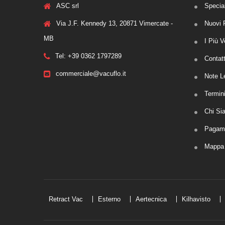
ASC srl
Special
Via J.F. Kennedy 13, 20871 Vimercate -
Nuovi P
MB
I Più V
Tel: +39 0362 1797289
Contat
commerciale@vacuflo.it
Note L
Termin
Chi Si
Pagame
Mappa 
Retract Vac
Esterno
Aertecnica
Kilhavisto