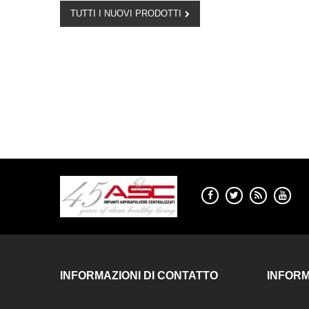
TUTTI I NUOVI PRODOTTI
Retract Vac
Esterno
Aertecnica
Kilhavisto
Beam
Tuboascomparsa
Retrattile
Gda
Tubo A Scomparsa
Pratico
INFORMAZIONI DI CONTATTO
INFORM