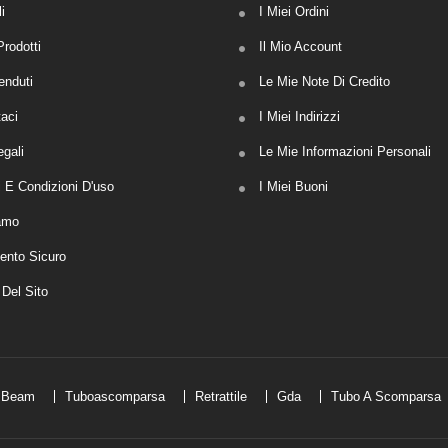
i
I Miei Ordini
rodotti
Il Mio Account
enduti
Le Mie Note Di Credito
taci
I Miei Indirizzi
egali
Le Mie Informazioni Personali
i E Condizioni D'uso
I Miei Buoni
amo
nto Sicuro
Del Sito
Beam
Tuboascomparsa
Retrattile
Gda
Tubo A Scomparsa