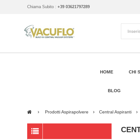
Chiama Subito :
+39 03621797289
HOME
CHI 
BLOG
Prodotti Aspirapolvere
Central Aspiranti
CEN