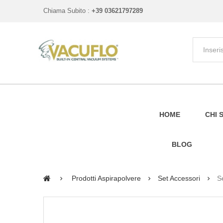
Chiama Subito :
+39 03621797289
HOME
CHI 
BLOG
Prodotti Aspirapolvere
Set Accessori
S