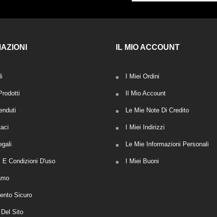
AZIONI
IL MIO ACCOUNT
i
I Miei Ordini
rodotti
Il Mio Account
enduti
Le Mie Note Di Credito
taci
I Miei Indirizzi
egali
Le Mie Informazioni Personali
i E Condizioni D'uso
I Miei Buoni
amo
nto Sicuro
Del Sito