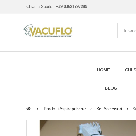
Chiama Subito :
+39 03621797289
HOME
CHI 
BLOG
Prodotti Aspirapolvere
Set Accessori
S