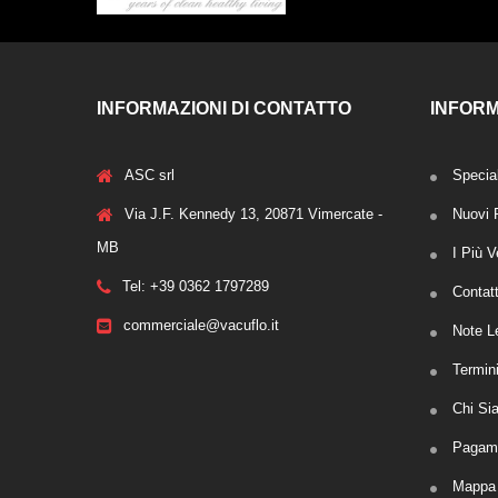
INFORMAZIONI DI CONTATTO
INFORM
ASC srl
Special
Via J.F. Kennedy 13, 20871 Vimercate -
Nuovi P
MB
I Più V
Tel: +39 0362 1797289
Contat
commerciale@vacuflo.it
Note L
Termin
Chi Si
Pagame
Mappa 