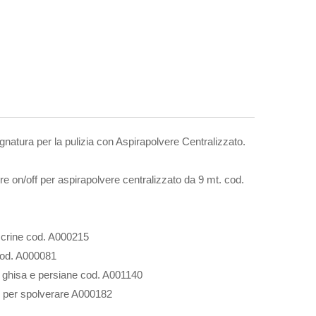
ugnatura per la pulizia con Aspirapolvere Centralizzato.
tore on/off per aspirapolvere centralizzato da 9 mt. cod.
 crine cod. A000215
cod. A000081
in ghisa e persiane cod. A001140
e per spolverare A000182