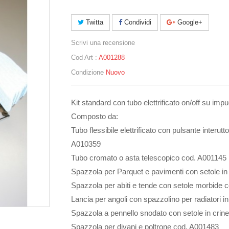
Twitta
Condividi
Google+
Scrivi una recensione
Cod Art :
A001288
Condizione
Nuovo
Kit standard con tubo elettrificato on/off su imp
Composto da:
Tubo flessibile elettrificato con pulsante interut
A010359
Tubo cromato o asta telescopico cod. A001145
Spazzola per Parquet e pavimenti con setole in
Spazzola per abiti e tende con setole morbide 
Lancia per angoli con spazzolino per radiatori 
Spazzola a pennello snodato con setole in crin
Spazzola per divani e poltrone cod. A001483